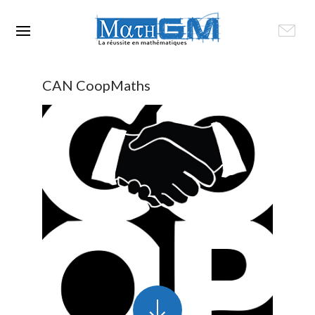
CAN CoopMaths