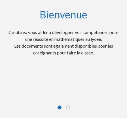
Bienvenue
Ce site va vous aider à développer vos compétences pour
Des activités mentales chronométrées pour
travailler les automatismes et la rapidité;
une réussite en mathématiques au lycée.
Les documents sont également disponibles pour les
Les QCM et automatismes des E3C numérisés pour
préparer les examens;
enseignants pour faire la classe.
Des fiches d'entrainement pour progresser et les
corrigés très détaillés
Des conseils, méthodes et des savoir-faire;
Des cours complets, des exercices avec des vidéos.
Les Courses Aux Nombres (CAN) pour travailler le
calcul mental.
Bienvenue
Sur ce site